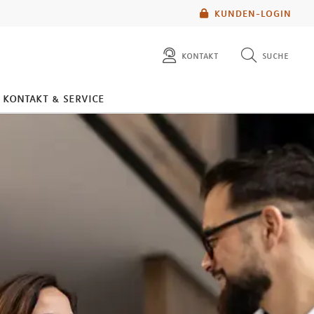
KUNDEN-LOGIN
kontakt
suche
diese website durchsuchen
kontakt & service
mlp berater finden