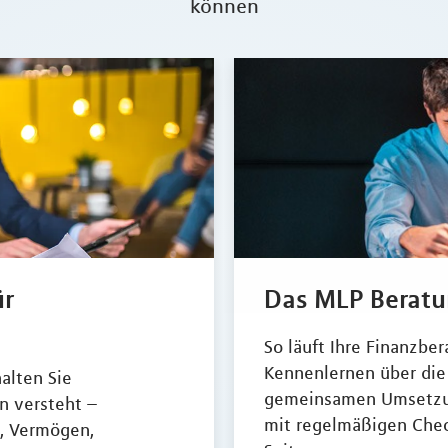
können
ür
Das MLP Berat
So läuft Ihre Finanzbe
Kennenlernen über die 
alten Sie
gemeinsamen Umsetzung
on versteht –
mit regelmäßigen Chec
, Vermögen,