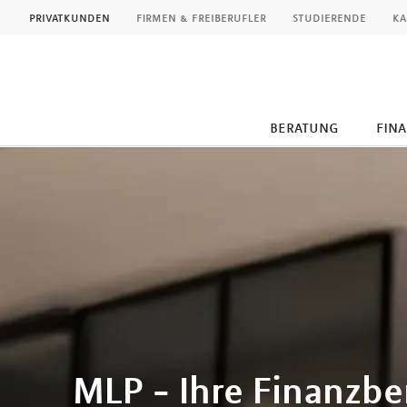
MLP
privatkunden
firmen & freiberufler
studierende
ka
beratung
fin
Inhalt
MLP - Ihre Finanzb