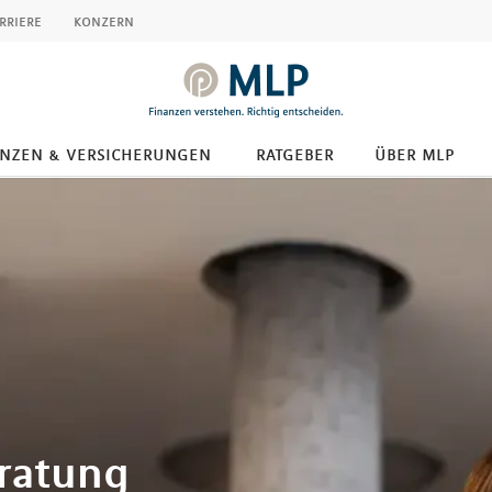
rriere
konzern
anzen & versicherungen
ratgeber
über mlp
eratung