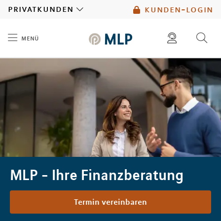
MLP
privatkunden
kunden-login
menü
Inhalt
diese website durchsuchen
mlp berater finden
MLP - Ihre Finanzberatung
Termin vereinbaren