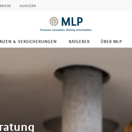
rriere
konzern
anzen & versicherungen
ratgeber
über mlp
eratung