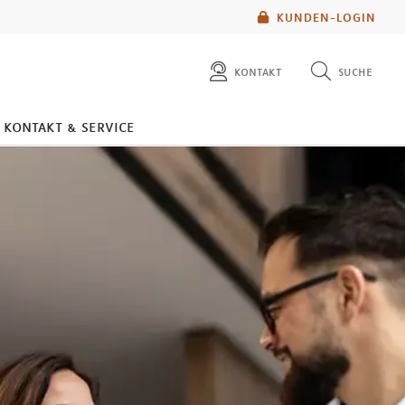
KUNDEN-LOGIN
kontakt
suche
diese website durchsuchen
kontakt & service
mlp berater finden