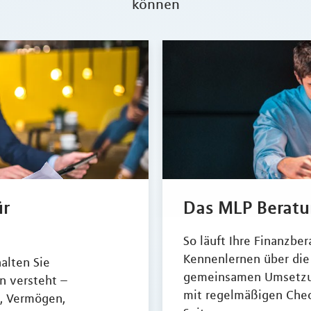
können
ür
Das MLP Berat
So läuft Ihre Finanzbe
Kennenlernen über die 
alten Sie
gemeinsamen Umsetzung
on versteht –
mit regelmäßigen Chec
, Vermögen,