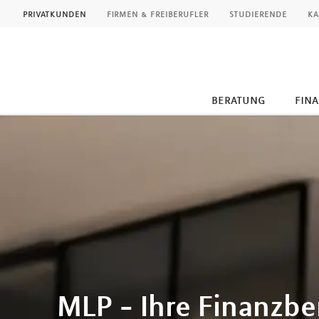
MLP
privatkunden
firmen & freiberufler
studierende
ka
beratung
fin
Inhalt
MLP - Ihre Finanzb