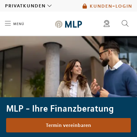
MLP
privatkunden
kunden-login
menü
Inhalt
diese website durchsuchen
mlp berater finden
MLP - Ihre Finanzberatung
Termin vereinbaren